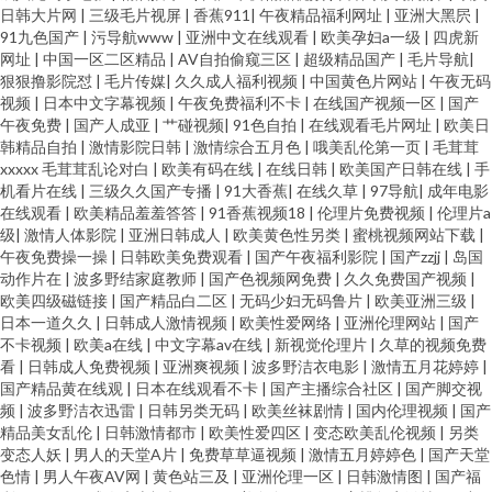
日韩大片网
|
三级毛片视屏
|
香蕉911
|
午夜精品福利网址
|
亚洲大黑屄
|
91九色国产
|
污导航www
|
亚洲中文在线观看
|
欧美孕妇a一级
|
四虎新
网址
|
中国一区二区精品
|
AV自拍偷窥三区
|
超级精品国产
|
毛片导航
|
狠狠撸影院怼
|
毛片传媒
|
久久成人福利视频
|
中国黄色片网站
|
午夜无码
视频
|
日本中文字幕视频
|
午夜免费福利不卡
|
在线国产视频一区
|
国产
午夜免费
|
国产人成亚
|
艹碰视频
|
91色自拍
|
在线观看毛片网址
|
欧美日
韩精品自拍
|
激情影院日韩
|
激情综合五月色
|
哦美乱伦第一页
|
毛茸茸
xxxxx 毛茸茸乱论对白
|
欧美有码在线
|
在线日韩
|
欧美国产日韩在线
|
手
机看片在线
|
三级久久国产专播
|
91大香蕉
|
在线久草
|
97导航
|
成年电影
在线观看
|
欧美精品羞羞答答
|
91香蕉视频18
|
伦理片免费视频
|
伦理片a
级
|
激情人体影院
|
亚洲日韩成人
|
欧美黄色性另类
|
蜜桃视频网站下载
|
午夜免费操一操
|
日韩欧美免费观看
|
国产午夜福利影院
|
国产zzjj
|
岛国
动作片在
|
波多野结家庭教师
|
国产色视频网免费
|
久久免费国产视频
|
欧美四级磁链接
|
国产精品白二区
|
无码少妇无码鲁片
|
欧美亚洲三级
|
日本一道久久
|
日韩成人激情视频
|
欧美性爱网络
|
亚洲伦理网站
|
国产
不卡视频
|
欧美a在线
|
中文字幕av在线
|
新视觉伦理片
|
久草的视频免费
看
|
日韩成人免费视频
|
亚洲爽视频
|
波多野洁衣电影
|
激情五月花婷婷
|
国产精品黄在线观
|
日本在线观看不卡
|
国产主播综合社区
|
国产脚交视
频
|
波多野洁衣迅雷
|
日韩另类无码
|
欧美丝袜剧情
|
国内伦理视频
|
国产
精品美女乱伦
|
日韩激情都市
|
欧美性爱四区
|
变态欧美乱伦视频
|
另类
变态人妖
|
男人的天堂A片
|
免费草草逼视频
|
激情五月婷婷色
|
国产天堂
色情
|
男人午夜AV网
|
黄色站三及
|
亚洲伦理一区
|
日韩激情图
|
国产福