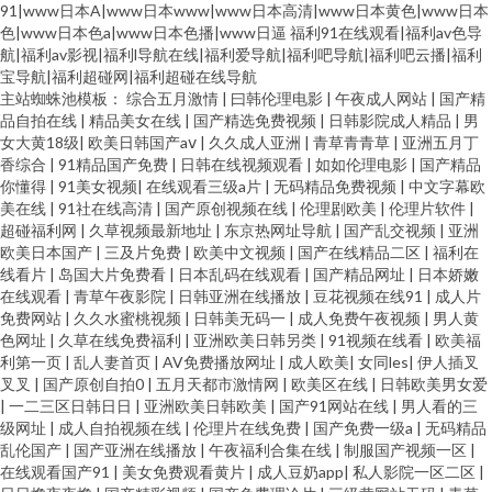
91|www日本A|www日本www|www日本高清|www日本黄色|www日本
色|www日本色a|www日本色播|www日逼
福利91在线观看|福利av色导
航|福利av影视|福利l导航在线|福利爱导航|福利吧导航|福利吧云播|福利
宝导航|福利超碰网|福利超碰在线导航
主站蜘蛛池模板：
综合五月激情
|
曰韩伦理电影
|
午夜成人网站
|
国产精
品自拍在线
|
精品美女在线
|
国产精选免费视频
|
日韩影院成人精品
|
男
女大黄18级
|
欧美日韩国产aⅴ
|
久久成人亚洲
|
青草青青草
|
亚洲五月丁
香综合
|
91精品国产免费
|
日韩在线视频观看
|
如如伦理电影
|
国产精品
你懂得
|
91美女视频
|
在线观看三级a片
|
无码精品免费视频
|
中文字幕欧
美在线
|
91社在线高清
|
国产原创视频在线
|
伦理剧欧美
|
伦理片软件
|
超碰福利网
|
久草视频最新地址
|
东京热网址导航
|
国产乱交视频
|
亚洲
欧美日本国产
|
三及片免费
|
欧美中文视频
|
国产在线精品二区
|
福利在
线看片
|
岛国大片免费看
|
日本乱码在线观看
|
国产精品网址
|
日本娇嫩
在线观看
|
青草午夜影院
|
日韩亚洲在线播放
|
豆花视频在线91
|
成人片
免费网站
|
久久水蜜桃视频
|
日韩美无码一
|
成人免费午夜视频
|
男人黄
色网址
|
久草在线免费福利
|
亚洲欧美日韩另类
|
91视频在线看
|
欧美福
利第一页
|
乱人妻首页
|
AV免费播放网址
|
成人欧美
|
女同les
|
伊人插叉
叉叉
|
国产原创自拍0
|
五月天都市激情网
|
欧美区在线
|
日韩欧美男女爱
|
一二三区日韩日日
|
亚洲欧美日韩欧美
|
国产91网站在线
|
男人看的三
级网址
|
成人自拍视频在线
|
伦理片在线免费
|
国产免费一级a
|
无码精品
乱伦国产
|
国产亚洲在线播放
|
午夜福利合集在线
|
制服国产视频一区
|
在线观看国产91
|
美女免费观看黄片
|
成人豆奶app
|
私人影院一区二区
|