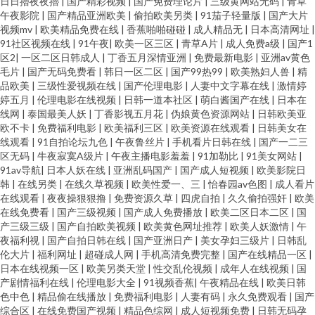
日日擼夜夜擼
|
国产精彩视频
|
国产免费理论片
|
三级黄网站无码
|
青草
午夜影院
|
国产精品亚洲欧美
|
偷拍欧美另类
|
91茄子轻量版
|
国产大片
视频mv
|
欧美精品免费在线
|
香蕉啪啪碰碰
|
成人精品无
|
日本高清网址
|
91社区视频在线
|
91午夜
|
欧美一区三区
|
青草A片
|
成人免费a级
|
国产1
区2
|
一区二区日韩成人
|
丁香五月深情亚洲
|
免费最新电影
|
亚洲av黄色
毛片
|
国产无码免费看
|
韩日一区二区
|
国产99热99
|
欧美熟妇人兽
|
精
品欧美
|
三级性爱视频在线
|
国产伦理电影
|
人妻中文字幕在线
|
激情婷
婷五月
|
伦理电影在线视频
|
日韩一道本社区
|
萌白酱国产在线
|
日本在
线网
|
泰国最美人妖
|
丁香影视五月花
|
伪娘黄色资源网站
|
日韩欧美亚
欧不卡
|
免费福利电影
|
欧美福利三区
|
欧美资源在线观看
|
日韩美女在
线观看
|
91自拍论坛九色
|
午夜鲁丝片
|
手机看片日韩在线
|
国产一二三
区无码
|
牛夜寂寞A级片
|
午夜主播电影羞羞
|
91加勒比
|
91美女网站
|
91av导航
|
日本人妖在线
|
亚洲乱码国产
|
国产成人短视频
|
欧美影院日
韩
|
在线另类
|
在线久草视频
|
欧美性爱一、三
|
怡春园av色图
|
成人看片
在线观看
|
夜夜操狠狠撸
|
免费资源久草
|
四虎自拍
|
久久偷拍强奸
|
欧美
在线免费看
|
国产三级视频
|
国产成人免费播放
|
欧美二区日本二区
|
国
产三级三级
|
国产自拍欧美视频
|
欧美黄色网址推荐
|
欧美人妖激情
|
午
夜福利视
|
国产自拍日韩在线
|
国产亚洲日产
|
美女孕妇三级片
|
日韩乱
伦大片
|
福利网址
|
超碰成人网
|
手机高清免费完整
|
国产在线精品一区
|
日本在线视频一区
|
欧美另类天堂
|
性交乱伦视频
|
成年人在线视频
|
国
产剧情福利在线
|
伦理电影大全
|
91视频香蕉
|
午夜精品在线
|
欧美日韩
色中色
|
精品偷在线播放
|
免费福利电影
|
人妻有码
|
永久免费观看
|
国产
综合区
|
在线免费国产视频
|
精品色综网
|
成人短视频免费
|
日韩无码孕