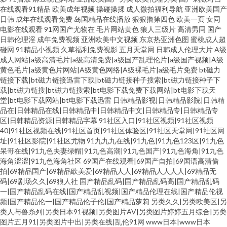
在线观看91精品
欧美成年视频
操碰操揉
成人微拍福利导航
亚洲欧美国产
日韩
成年在线观看免费
岛国精品在线播放
狠狠撸第四色
欧美一页
女同
电影在线观看
91网国产尤物在
毛片网站黄色
狼人三级片
高清男同
国产
日韩伦理淫
成年免费视频
亚洲欧美中文视频
东京热亚洲色图
蜜桃成人超
碰网
91精品小视频
久草福利免费视影
五月天堂网
日韩成人伦理大片
A级
成人网站|a级高清毛片|a级高清免费|a级国产乱理伦片|a级国产视频|A级
黄色毛片|a级黄色片网站|A级黄色网络|A级裸毛片|a级毛片免费
bt磁力
链接下载|bt磁力链接迅雷下载|bt磁力链接种子搜索|bt磁力链接种子下
载|bt磁力链搜|bt磁力链搜索|bt电影下载免费下载网站|bt电影下载天
堂|bt电影下载网站|bt电影下载迅雷
日韩精品影视|日韩精品影院|日韩精
品在|日韩精品在线|日韩精品中|日韩精品中文|日韩精品专|日韩精品专
区|日韩精品资源|日韩精品字幕
91社区入口|91社区视频|91社区视频
40|91社区视频在线|91社区首页|91社区体验区|91社区天堂网|91社区网
址|91社区影院|91社区尤物
91九九九在线|91九色|91九色123区|91九色
呆哥在线|91九色夫妻绿帽|91九色高潮|91九色国产|91九色海角|91九色
海角涩涩|91九色海角社区
69国产在线观看|69国产自拍|69国语高清偷
拍|69精品国产|69精品欧美爱|69精品人人|69精品人人人人|69精品无
码|69剧场久久|69狼人社
国产精品乱码|国产精品乱码高|国产精品乱码
一|国产精品乱码在线|国产精品乱视频|国产精品伦理在线|国产精品伦视
频|国产精品伦一|国产精品伦子伦|国产精品萝莉
另类久久|另类欧美区|另
类人与兽糸列|另类日本91视频|另类图片AV|另类图片婷婷五月综合|另类
图片五月91|另类图片中出|另类在线|乱伦91网
www日本|www日本