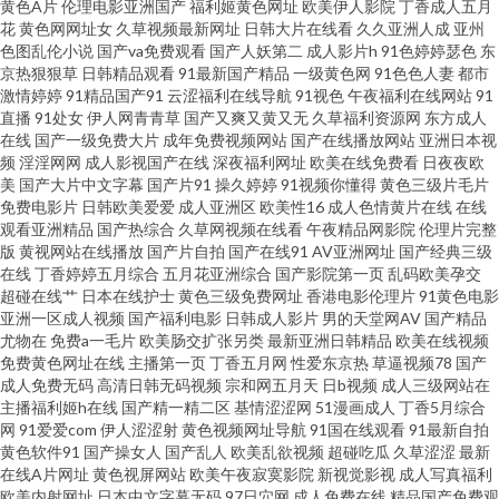
黄色A片
伦理电影亚洲国产
福利姬黄色网址
欧美伊人影院
丁香成人五月
片a片 草草浮力第一页 91在线观看资源 午夜啪啪网 欧美性生活 黑料自慰学生
花
黄色网网址女
久草视频最新网址
日韩大片在线看
久久亚洲人成
亚州
色图乱伦小说
国产va免费观看
国产人妖第二
成人影片h
91色婷婷瑟色
东
岛国91线观看 丁香伊人影院 草莓视屏av 91刺激在线视频 熟女激情网 免费性
京热狠狠草
日韩精品观看
91最新国产精品
一级黄色网
91色色人妻
都市
激情婷婷
91精品国产91
云涩福利在线导航
91视色
午夜福利在线网站
91
直播
91处女
伊人网青青草
国产又爽又黄又无
久草福利资源网
东方成人
爱Av 国产狼人 aa久久 97色久一本色 欧美曰曰 91色入 久久尹人综合网 99re
在线
国产一级免费大片
成年免费视频网站
国产在线播放网站
亚洲日本视
频
淫淫网网
成人影视国产在线
深夜福利网址
欧美在线免费看
日夜夜欧
情色 91c网站 无码一二三四区 欧美色色综合图片 黄色A片网 超碰成人网 91红
美
国产大片中文字幕
国产片91
操久婷婷
91视频你懂得
黄色三级片毛片
免费电影片
日韩欧美爱爱
成人亚洲区
欧美性16
成人色情黄片在线
在线
观看亚洲精品
国产热综合
久草网视频在线看
午夜精品网影院
伦理片完整
桃福利 天天操精品 女同色情 国产伪娘ts网站 国产男女啪视频 波多野吉衣电
版
黄视网站在线播放
国产片自拍
国产在线91
AV亚洲网址
国产经典三级
在线
丁香婷婷五月综合
五月花亚洲综合
国产影院第一页
乱码欧美孕交
影 91看片入口 天天肏视频 欧美肏屄网 国产综合11p www一区 91人妻人人妻
超碰在线艹
日本在线护士
黄色三级免费网址
香港电影伦理片
91黄色电影
亚洲一区成人视频
国产福利电影
日韩成人影片
男的天堂网AV
国产精品
尤物在
免费a一毛片
欧美肠交扩张另类
最新亚洲日韩精品
欧美在线视频
人 午夜福利院在线 日本欧美色 欧亚色图 青娱乐91av 青青操在线 欧美黄色大
免费黄色网址在线
主播第一页
丁香五月网
性爱东京热
草逼视频78
国产
成人免费无码
高清日韩无码视频
宗和网五月天
日b视频
成人三级网站在
片 黄网站在线国产 成人午夜剧场网站 91午夜福利影院 91成人在线 婷婷久久
主播福利姬h在线
国产精一精二区
基情涩涩网
51漫画成人
丁香5月综合
网
91爱爱com
伊人涩涩射
黄色视频网址导航
91国在线观看
91最新自拍
黄色软件91
国产操女人
国产乱人
欧美乱欲视频
超碰吃瓜
久草涩涩
最新
成人导航 岛国动作大片 超碰午夜91 jk白丝被c 51人人超碰 亚洲第11色图 日
在线A片网址
黄色视屏网站
欧美午夜寂寞影院
新视觉影视
成人写真福利
欧美内射网址
日本中文字幕无码
97日穴网
成人免费在线
精品国产免费观