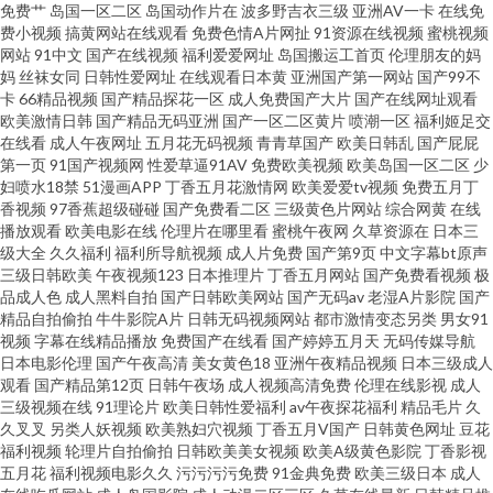
免费艹
岛国一区二区
岛国动作片在
波多野吉衣三级
亚洲AV一卡
在线免
91九色一区二区 午夜影院黄 日韩人妻伦理 欧日韩123 麻豆三级片大全 精品
费小视频
搞黄网站在线观看
免费色情A片网扯
91资源在线视频
蜜桃视频
网站
91中文
国产在线视频
福利爱爱网址
岛国搬运工首页
伦理朋友的妈
在线视频91 丁香五月网站 www欧洲影院 91黄色网入口一 午夜剧场黄色 日本
妈
丝袜女同
日韩性爱网址
在线观看日本黄
亚洲国产第一网站
国产99不
卡
66精品视频
国产精品探花一区
成人免费国产大片
国产在线网址观看
欧美激情日韩
国产精品无码亚洲
国产一区二区黄片
喷潮一区
福利姬足交
操逼片电影 女优无码导航 久草国产原创 国产精品网址 成人三级网址 97超碰
在线看
成人午夜网址
五月花无码视频
青青草国产
欧美日韩乱
国产屁屁
第一页
91国产视频网
性爱草逼91AV
免费欧美视频
欧美岛国一区二区
少
就是操 伊人精品福利 熟女91 欧美野外性V 久草资源在线白浆 韩国AV色站 福
妇喷水18禁
51漫画APP
丁香五月花激情网
欧美爱爱tv视频
免费五月丁
香视频
97香蕉超级碰碰
国产免费看二区
三级黄色片网站
综合网黄
在线
播放观看
欧美电影在线
伦理片在哪里看
蜜桃午夜网
久草资源在
日本三
利导航第一站 av午夜狸狸 91中文永久 在线观看日本五区 天天干视频网 人人
级大全
久久福利
福利所导航视频
成人片免费
国产第9页
中文字幕bt原声
三级日韩欧美
午夜视频123
日本推理片
丁香五月网站
国产免费看视频
极
肏超碰 欧美aa 极品影院 福利社三分钟 超碰少妇 日本一道久久 日本啪啪视频
品成人色
成人黑料自拍
国产日韩欧美网站
国产无码av
老湿A片影院
国产
精品自拍偷拍
牛牛影院A片
日韩无码视频网站
都市激情变态另类
男女91
视频
字幕在线精品播放
免费国产在线看
国产婷婷五月天
无码传媒导航
美女抠逼视频 九九色色七七香蕉 国产黄色片 草逼福利 91视频国 在线色ab 婷
日本电影伦理
国产午夜高清
美女黄色18
亚洲午夜精品视频
日本三级成人
观看
国产精品第12页
日韩午夜场
成人视频高清免费
伦理在线影视
成人
婷五月花 日韩精品导航 五月丁香成人网站 香蕉久艹 日韩欧美专区 色色视频
三级视频在线
91理论片
欧美日韩性爱福利
av午夜探花福利
精品毛片
久
久叉叉
另类人妖视频
欧美熟妇穴视频
丁香五月V国产
日韩黄色网址
豆花
福利视频
轮理片自拍偷拍
日韩欧美美女视频
欧美A级黄色影院
丁香影视
欧美日韩A级 久久豆花福利
五月花
福利视频电影久久
污污污污免费
91金典免费
欧美三级日本
成人