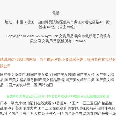
電話：-
地址：中國（浙江）自由貿易試驗區義烏市稠江街道城店路435號1
號樓302室（自主申報）
Copyright © 2026
www.aymu.cn
文具用品
義烏市佩新電子商務有
限公司
文具用品
版權所有
Sitemap
感谢您访问我们的网站，您可能还对以下资源感兴趣：琼海客家化妆品有
限公司
国产美女激情在线|国产美女极度|国产美女娇喘|国产美女精|国产美女精
品|国产美女精品服务|国产美女精品激情|国产美女精品另类|国产美女精
品一|国产美女精品一区
网站地图
日本一级大片
微拍福利在线观看
91香蕉APP
国产二区三区
国产精品性
尤物视频官网 成人两性影院 另类情趣福利社 国产伪娘专区 肏屄无码日韩 影
乱伦种子
美国伦理大片
国产二区在线观看
美女伦理视频
福利偷拍小视频
91社区国产
丁香五月天堂
欧美变态一区
国产综合在线观看
国产免费一级