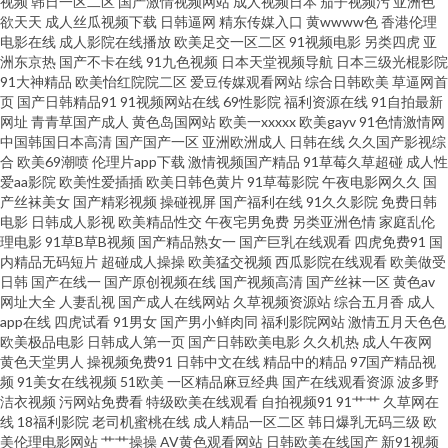
视频
韩日一区二区
国产激情视频网站
成人视频日本
茄子视频污
亚洲色
91 日韩女优无码a 另类综合在线 九一韩剧网 岛国黄色在线 91婷婷西瓜 无码
欲天天
成人丝瓜视频下载
日韩逼网
精东传媒入口
黄wwww色
香港伦理
电影在线
成人影院在线播放
欧美足交一区二区
91视频电影
另类四虎
亚
色导航 男人天堂网站 黄色高清免费网站 波多野衣五级片 九一精品中文字幕
洲东京热
国产不卡在线
91九色视频
日本天堂视频导航
日本三级光棍影院
91大神精品
欧美怡红院院二区
爱豆传媒观看网站
综合日韩欧美
草逼网首
页
国产日韩精品91
91视频网站在线
69性影院
福利资源在线
91自拍最新
午夜AV色 91成人版 韩国超逼视频 午夜av网址 91蜜桃 av亚洲东方 一区二区产
网址
青青草国产成人
黄色岛国网站
欧美一xxxxx
欧美gayv
91色情激情网
中国韩国日本高清
国产国产一区
亚洲欧洲成人
日韩在线
久久国产影视综
精品 亚洲色情AV导航 91操黑丝 尤物网站91 三级久久片久久草 涩涩av在线 男
合
欧美69潮喷
伦理片app下载
激情视频国产精品
91草莓久草超碰
成人性
爱aa影院
欧美性爱插插
欧美日韩色黄片
91草莓影院
午夜电影网久久
国
产丝袜美女
国产精彩视频
操碰视屏
国产福利在线
91久久影院
免费日韩
人天堂网在线 国产在线91网站 jk啪啪内射 亚洲影院麻豆 天堂av电影网站 欧
电影
日韩成人影视
欧美精品性交
午夜宅男免费
另类亚洲色情
家庭乱伦
理电影
91草B草B视频
国产精品熟女一
国产巨乳在线观看
四虎免费91
国
美色图21 韩国AV资源导航 www豆花51 91曰B 香蕉伊人久操 日本骚女日B 久
内精品无码短片
超碰成人操操
欧美猛交视频
西瓜影院在线观看
欧美做受
日韩
国产在线一
国产原创视频在线
国产视频高清
国产丝袜一区
黄色av
网址大全
人妻乱视
国产成人在线网站
久草视频资源站
综合五月香
成人
草资源福利战 福利电影偶偶 东京热无码影院 97青青 亚洲另类春色小说 青青
app在线
四虎试看
91男女
国产男小鲜肉同
福利影院网站
激情五月天色色
欧美极品电影
日韩成人第一页
国产日韩欧美电影
久久机热
成人午夜网
青国产在线 黑料自慰学生 东京热男人的天堂 91影院成人 香蕉污视频下载 欧
黄色天堂男人
操视频免费91
日韩中文在线
精品中的精品
97国产精品视
频
91美女在线视频
51欧美
一区精品麻豆经典
国产在线观看资源
波多野
洁衣视频
污网站免费看
特级欧美在线观看
自拍视频91
91艹艹
久草网在
美在线性生活 老湿福利社91 国产看mv人人 av久色 亚洲卡一 日韩51页 精品
线
18福利影院
老司机蜜桃在线
成人精品一区二区
韩日爆乳无码三级
欧
美伦理电影网站
艹艹操操
AV黄色观看网站
日韩欧美在线国产
新91视频