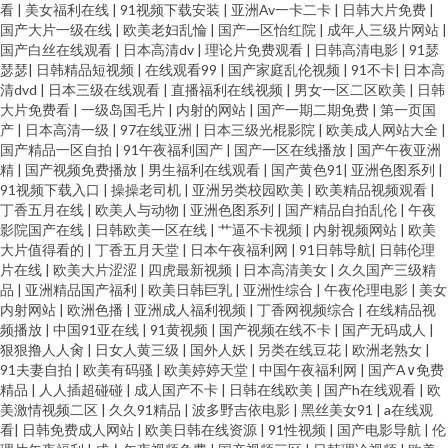
看
|
美女福利在线
|
91视频下载安装
|
亚洲Av一卡二卡
|
日韩大片免费
|
国产大片一级在线
|
欧美老妇乱惀
|
国产一区怡红院
|
成年人三级片网站
|
国产白丝在线观看
|
日本高清dv
|
理论片免费观看
|
日韩高清电影
|
91瑟
瑟瑟
|
日韩精品短视频
|
在线观看99
|
国产家庭乱伦视频
|
91不卡
|
日本高
清dvd
|
日本三级在线观看
|
直播福利在线视频
|
男女一区二区欧美
|
日韩
大片免费看
|
一级岛国毛片
|
内射的网站
|
国产一期二期免费
|
第一页国
产
|
日本高清一级
|
97在线亚洲
|
日本三级光棍影院
|
欧美成人网站大全
|
国产精品一区自拍
|
91午夜福利国产
|
国产一区在线播放
|
国产午夜亚洲
精
|
国产视频免费播放
|
男生福利在线观看
|
国产黄色91
|
亚洲色图系列
|
91视频下载入口
|
操操老司机
|
亚洲另类校园欧美
|
欧美精品视频观看
|
丁香五月在线
|
欧美人与动物
|
亚洲色图系列
|
国产精品自拍乱伦
|
午夜
影院国产在线
|
日韩欧美一区在线
|
艹逼不卡视频
|
内射视频网站
|
欧美
大片值得看的
|
丁香五月天堂
|
日本午夜福利网
|
91日韩导航
|
日韩伦理
片在线
|
欧美大片涩涩
|
四虎最新视频
|
日本高清美女
|
久久国产三级精
品
|
亚洲精品国产福利
|
欧美日韩巨乳
|
亚洲性综合
|
午夜伦理电影
|
美女
内射网站
|
欧洲色播
|
亚洲成人福利视频
|
丁香网视频综合
|
在线精品视
频播放
|
中国91亚在线
|
91黄视频
|
国产视频在线不卡
|
国产无码成人
|
狠狠撸人人肏
|
日女人黄三级
|
国外人妖
|
另类在线豆花
|
欧洲老熟女
|
91夫妻自拍
|
欧美有码骚
|
欧美婷婷天堂
|
中国午夜福利网
|
国产A∨免费
精品
|
人人插超碰碰
|
成人国产不卡
|
日韩在线欧美
|
国产h在线观看
|
欧
美激情视频二区
|
久久91精品
|
波多野吉依电影
|
黑丝美女91
|
a在线观
看
|
日韩免费成人网站
|
欧美日韩在线资源
|
91性视频
|
国产电影导航
|
伦