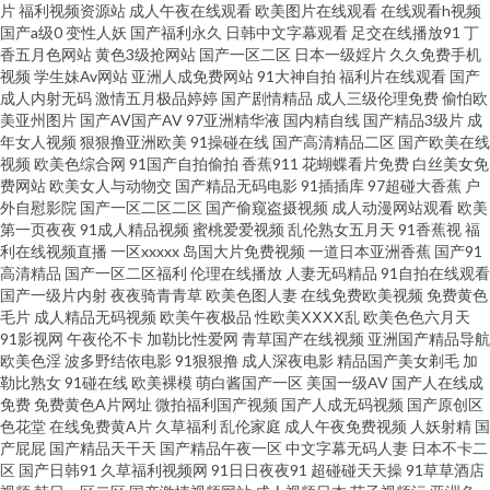
音先锋欧美专区 亚州三级片 日本爱爱片 蜜桃草91视频 豆花社区在线观看 成
片
福利视频资源站
成人午夜在线观看
欧美图片在线观看
在线观看h视频
国产a级0
变性人妖
国产福利永久
日韩中文字幕观看
足交在线播放91
丁
香五月色网站
黄色3级抢网站
国产一区二区
日本一级婬片
久久免费手机
人国产自拍 91在线视频观看 在线中文字幕视频 丝袜人妖 欧洲人妻丰满 老司
视频
学生妹Av网站
亚洲人成免费网站
91大神自拍
福利片在线观看
国产
成人内射无码
激情五月极品婷婷
国产剧情精品
成人三级伦理免费
偷怕欧
机av影院 黑丝国产在线 成人电影92福利 91免费网页链接 污视频网址 日本老
美亚州图片
国产AV国产AV
97亚洲精华液
国内精自线
国产精品3级片
成
年女人视频
狠狠撸亚洲欧美
91操碰在线
国产高清精品二区
国产欧美在线
视频
欧美色综合网
91国产自拍偷拍
香蕉911
花蝴蝶看片免费
白丝美女免
司机草 麻豆MD93TV 福利姬网址 俺去也影视 91视频精品 香蕉在线 欧美精品
费网站
欧美女人与动物交
国产精品无码电影
91插插库
97超碰大香蕉
户
外自慰影院
国产一区二区二区
国产偷窥盗摄视频
成人动漫网站观看
欧美
另类 久久只有这里有 国产情侣第一页 波多野结衣九区 91入口 香蕉视频黄下
第一页夜夜
91成人精品视频
蜜桃爱爱视频
乱伦熟女五月天
91香蕉视
福
利在线视频直播
一区xxxxx
岛国大片免费视频
一道日本亚洲香蕉
国产91
高清精品
国产一区二区福利
伦理在线播放
人妻无码精品
91自拍在线观看
载 天天操B视频 欧美姓爱 黄色免费链接 超碰神马精品 91视频综合区 亚洲色
国产一级片内射
夜夜骑青青草
欧美色图人妻
在线免费欧美视频
免费黄色
毛片
成人精品无码视频
欧美午夜极品
性欧美ⅩⅩⅩⅩ乱
欧美色色六月天
情入口 日韩欧美黄色 精品91蘑菇 福利姬在线导航 91熟女免费视频 五月缴激
91影视网
午夜伦不卡
加勒比性爱网
青草国产在线视频
亚洲国产精品导航
欧美色淫
波多野结依电影
91狠狠撸
成人深夜电影
精品国产美女剃毛
加
勒比熟女
91碰在线
欧美裸模
萌白酱国产一区
美国一级AV
国产人在线成
情网站 影音先锋人妻 伪娘AV天堂 欧美日B毛片视频 精品国产玖玖影院 福利
免费
免费黄色A片网址
微拍福利国产视频
国产人成无码视频
国产原创区
色花堂
在线免费黄A片
久草福利
乱伦家庭
成人午夜免费视频
人妖射精
国
导航入口在线 超碰操操 91蜜桃精品入口 91破处免费 91沙发视频 手机在线视
产屁屁
国产精品天干天
国产精品午夜一区
中文字幕无码人妻
日本不卡二
区
国产日韩91
久草福利视频网
91日日夜夜91
超碰碰天天操
91草草酒店