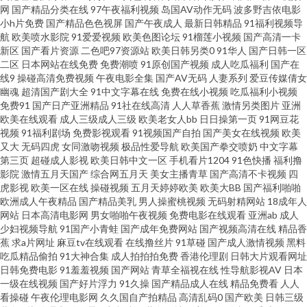
在线视频91 狠狠干在线观看 成人性交免费视屏 91秘密入口 熟妇伦理片 欧美
网
国产精品分类在线
97午夜福利视频
岛国AV动作无码
波多野吉依电影
小h片免费
国产精品色色视屏
国产午夜成人
最新日韩精品
91福利视频导
航
欧美喷水影院
91爱爱视频
欧美色图论坛
91榴莲小视频
国产高清一卡
一页一区 日本a√在线观看 久久四虎一二三 国产操逼精品欧美 成人音影 av强
新区
国产看片资源
二色吧97资源站
欧美日韩另类0
91华人
国产日韩一区
二区
日本网站在线免费
免费潮喷
91原创国产视频
成人吃瓜福利
国产在
奸网址 91ts紫苑 午夜小电影se 欧美怡春院 麻豆传媒xxx 国产视频25页 超碰
线9
操碰高清免费视频
午夜电影全集
国产AV无码
人妻系列
爱豆传媒倩女
幽魂
超清国产剧大全
91中文字幕在线
免费在线小视频
吃瓜福利小视频
免费91
国产日产亚洲精品
91社在线高清
人人草香蕉
激情另类图片
亚洲
人人在 91超碰在线内射 日韩一a 人人操热超碰 久久宗和a 高清午夜福利影院
欧美在线观看
成人三级成人三级
欧美老女人bb
日日操第一页
91网豆花
视频
91福利剧场
免费影视观看
91视频国产自拍
国产美女在线视频
欧美
91熊猫传媒 午夜福利健美 天天干人人干 欧美另类TV 国产视频传媒色 99热色
又大
无码四虎
女同激吻视频
极品性爱导航
欧美国产拳交喷奶
中文字幕
第三页
超碰成人影视
欧美日韩中文一区
手机看片1204
91色快播
福利撸
影院
激情五月天国产
综合网五月天
美女主播青草
国产高清不卡视频
四
亚洲色色虎首页 一本道国片 深夜导航 美女被强 国产91网址 91看片免费下载
虎影视
欧美一区在线
操碰视频
五月天婷婷欧美
欧美大BB
国产福利啪啪
欧洲成人午夜精品
国产精品美乳
男人操蜜桃视频
无码射精网站
18成年人
午夜伦理影院 伊人影院成人A片 日韩精品四区 欧美H片在线观看 欧美专区 黄
网站
日本高清电影网
男女啪啪午夜视频
免费电影在线观看
亚洲ab
成人
少妇视频导航
91国产小青蛙
国产成年免费网站
国产视频高清在线
精品香
蕉
求a片网址
麻豆tv在线观看
在线撸丝片
91草碰
国产成人激情视频
黑料
色仓库网址 超碰碰国产 91黄色废料 四虎影库av 婷婷五月天第五页 色色瑟瑟
吃瓜精品偷拍
91大神合集
成人拍拍拍免费
香港伦理剧
日韩大片观看网址
日韩免费电影
91羞羞视频
国产网站
青草全福视在线
性导航影视AV
日本
瑟 日逼精品 欧美日韩00 精东黄瓜91 欧美大肥婆p 九一传媒影视传媒 国产鬼
一级在线视频
国产好片浮力
91久操
国产精品成人在线
精品免费看
人人
看操碰
午夜伦理电影网
久久国自产拍精品
高清乱码0
国产欧美
日韩三级