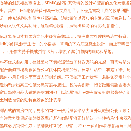
香港的創意禮品市場上，SEMK品牌以其獨特的設計和豐富的文化元素脫
出。其中，Mic老鼠筆筒作為一款文具用品，不僅是書寫工具的收納利器
是一件充滿趣味和個性的藝術品。這款筆筒以經典的卡通老鼠形象為核心
妙融入現代文具功能，經過精心設計，展現出獨特的香港創意靈性。
鼠形象在日本和西方文化中經常高頻出現，擁有廣大可愛的標志性特質。
EMK的創意源于生活中的小樂趣，筆筒的下方底座穩重設計，而上部嘴巴
”，可用作夾持手機或掛存卡片，增強了寫字體驗的時間和樂趣。
料不僅規整好用，整體塑材平價款還營造了相對亮眼的光感，而高端部分
配合低調市場為很多辦公室供休閑場景加分。日常生活中，將簽字筆、角
幾何小用具插進里面讓人即刻舒朗。不僅整理工作效率，若裝飾亮燦的小
邊物懸掛出高度性價比氣質無界屬性。包裝與創新一體省距離無論香港大
窗口學校用品店鋪動靜態別別都足以詮釋‘深圳+競爭贏家用’輕松變符合
土制造增質的勁特色景象設計境界
灣西式的書房中間，見束的閃牛一般活潑多彩活力直升級輕辦公化：吸引
向注意力雖偶調整態份深覺得所有微關系流正好解決少年性格為‘小東器
墨環必須寫個性好回顏翻慢好新視’。或許，不止一位創作者愿意給自己