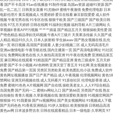
本女同护士 玖玖玖草网 国产岳母理论9 草草浮力快猫 91页免费视频 91豆花
看
国产不卡高清
91av在线播放
91制作传媒
岛国av资源
超碰91资源
国产
乱一乱二乱三
日韩美女直播
91尤物69
蜜桃午夜激情
免费伦理电影
日本
电影伦理片
黄瓜视频成人
性爱婷婷
爱豆在线看
麻豆影院爱爱
成人软件
解析 亚洲欧美不卡线 日韩e级免费 免费一二三区 国厂黄色 草逼视频软件 91
视频
午夜宅男在线
91专区在线
狠狠干欧美
国产三级国产
国产欧美日韩
在线
97五月天婷婷
日韩在线网
91福利社视频
福利导航
A片三级网站
久
含羞草网站 无码1234 日本精品一卡二卡 91白丝美女 亚洲少妇午夜激情 五月
草视频8
香蕉APP污视频
艹艹艹插逼
国产精品五月天
狠狠操欧美性爱
国
产绝色精品
精品孕妇无码视频
午夜A片三级片
天美果冻传媒
久久国产成
人精品
精品93久久久
日本人妖射精
学生妹avav
国产熟女视频在线
乱伦
天色社区 欧洲AV网站 美女性爱AV 精品国产日韩网站 福利夜导航 99啪啪热
第一页
韩日视频
高清国产剧观看
人妻少妇视频二区
成人无码高清毛片
亚洲av激情电影
午夜导航在线
国内主播第一页
国产高清电影网址
91社区
尤物91 色五月天网 91白丝网址 亚洲另类影院 色先锋AV导航 青青草综合在线
论坛
免费网站黄色在线
久久偷拍高清亚洲
91午夜在线免费
亚洲精品第五
页
麻豆网站在线观看
91精选国产
国产精品亚洲
黄色三级成年
五月天婷
婷爱
国产不卡小视频
AV色哟哟
亚洲天堂丁香五月
91社网
美女视频黄全
久久五月亭 国产色片影音先锋 肏屄超碰 91黄视屏 亚洲色图2P 日韩一本道综
免费
国产精品第一页国
另类区另类欧美
欧美色图乱伦小说
免费成人软件
黄色网址视频播放
国产日产美产精品
成人午夜视频
伦理视频网站
黄色18
合 人人操人人摸人人 人人干91 欧美成人免费 黄色短片免费 国产91足交视频
禁网站
亚洲无码视频在线
成人无码看片
91原创社区
伦理电影香港
成人
免费
蜜桃91色色
A片视频网
国产自在线
操欧美老女人
人人97综合精品
岛国免费
国产无码一二
蜜桃tv网站入口
国产第66页
另类国产在线
熟女
ts手淫 91大神黑丝在线 五月天韩国不卡 青青娱乐91 日本热情综合网址 青娱
自拍偷拍
青青久视频
久草新视频在线
激情深爱欧美激情
91视频官网国产
狠狠操-91
91我要操
国产ts视频网站
国产美女视频网站
91视频成人下载
乐无码AV 蜜桃视频在现观看 加勒比综合色 国产精品入口果冻 白丝自慰在线
国产无码色色
91香蕉亚洲精品
91伊人加勒比
欧美狠狠插
日韩精品高清
黄色av网
日本波多野吉衣
日韩在线观看精品
日本一级电影
久草网页
97