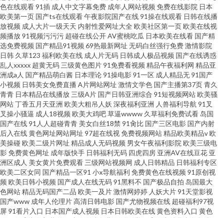
色在线观看
91插
成人中文字幕免费
成年人网站视频
免费在线影院
日本
欧美第一页
国产ts在线观看
午夜影院国产在线
91操在线观看
日韩在线播
放视频
成人大片一级天天
内射性爱网址大全
欧美社区第一页
欧美在线视
频播放
91视频污污污
超碰在线公开
AV蜜桃吃瓜
日本欧美在线看
国产精
选免费视频
国产精品91视频
69热最新网址
无码白丝强行免费
激情影院
日韩
久草123
福利欧美在线
成人片无码
日韩成人极品视频
国产在线诱惑
乱人xxxxx
超黄无码
三级黄色图片
91免费看视频
精品午夜福利网
精品亚
洲成a人
国产精品萌白酱
日本理论
91操电影
91一区
成人精品无
91国产
小视频
日韩美女免费直播
A片网站网址
激情文学色
国产主播第37页
青久
青青
日本精品在线播放
三级A片
国产日韩亚洲综合
91短视频网站
欧美骚
网站
丁香五月天亚洲
欧美大粗吊人妖
深夜福利亚洲
人兽福利导航
91叉
叉操小骚逼
成人18视频
欧美大鸡吧
草逼wwww
久草福利免费试看
岛国
国产在线
91人人超碰青青
美女白丝18禁
91肏比
国产三区电影
国产内射
后入在线
黄色网址网站网址
97超在线视
免费视频网站
精品欧美精品v
欧
美操碰
欧美二级片网址
精品成人无码视频
男女午夜福利影院
欧美三级电
影
免费黄色网址
成年版快手
日韩福利无码
四虎四房
亚洲AV在线豆花
亚
洲区成人
美女黄片免费观看
三级网站视频网
成人日韩精品
日韩福利专区
欧美二区女同
国产精品一区91
小x导航福利
免费黄色在线视频
91原创视
频
欧美日韩小视频
国产成人在线无码
91黑料不
国产极品自拍
岛国最大
色网站
精品无码国产二品
欧美一及片
激情网婷婷
人妖大片
91天堂影视
国产www
成年人伦理片
高清日韩电影
国产尤物视频在线
超碰福利97视
屏
91看片入口
日本国产成人视频
日本日韩欧美在线
黄色资料入口
黄色