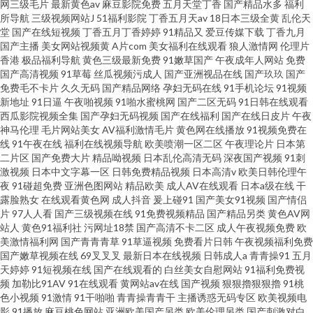
网三级毛片
最新黄色av
麻豆影院免费
五月天堂丁香
国产精品水多
福利
所导航
三级视频网站J
51福利影院
丁香五月天av
18日本三级全黄
乱伦天
堂
国产在线短视频
丁香五月丁香婷婷
91精品又
爱豆传媒下载
丁香九月
国产主播
美女网站视频黄
A片com
美女福利在线观看
狼人激情网
伦理片
香港
极品福利导航
黄色三级最新免费
91嫩草国产
午夜成年人网站
免费
国产高清视频
91草莓
丝瓜视频污成人
国产亚洲视品在线
国产玖玖
国产
免费毛不卡片
久久无码
国产精品网络
孕妇无码在线
91手机论坛
91视频
新地址
91日逼
午夜啪视频
91啪水蜜桃网
国产二区无码
91日韩在线观看
西瓜影院视频全集
国产孕妇无码视频
国产在线福利
国产在线日皮片
午夜
神马伦理
毛片网站美女
AV福利激情毛片
黄色网在线播放
91视频免费在
线
91午夜在线
福利在线视频导航
欧美喷潮一区二区
午夜理论片
日本第
二片区
国产免费大片
精品呦视频
日本乱伦高清无码
深夜国产视频
91刺
激视频
日本中文字幕一区
日韩免费精品视频
日本高清v
欧美日韩伦理午
夜
91碰超免费
亚洲色图网站
精品欧美
成人AV在线观看
日本a级在线
干
露脸熟女
在线观看黄色网
成人抖音
爰上碰91
国产美女91视频
国产情侣
片
97人人看
国产三级视频在线
91免费视频精品
国产精品另类
黄色AV网
站人
黄色91福利社
污网址18禁
国产高清不卡二区
成人午夜视频免费
欧
美激情福利网
国产青青青草
91草逼视频
免费看片日韩
午夜视频福利免费
国产嫩草视频在线
69叉叉叉
最新日本在线视频
日韩成人a
青青操91
五月
天婷婷
91短视频在线
国产在线观看的
白丝美女自慰网站
91福利免费视
频
加勒比91AV
91在线观看
黄网站av在线
国产视频
狠狠擼狠狠擼
91桃
色小视频
91激情
91干啪啪
青青操青青干
主播诱惑无码专区
欧美视频电
影
91播放
麻豆桃色网站
亚洲欧美国产另类
欧美伦理另类
国产刺激对白