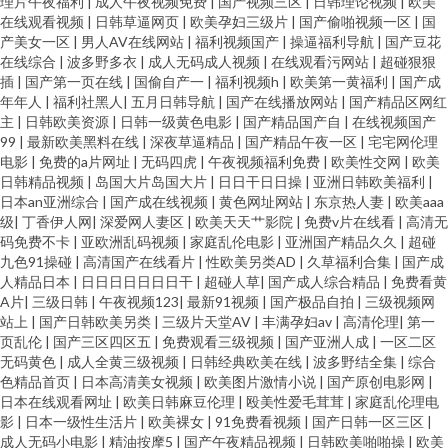
理片午夜福利
|
成人午夜视频免费
|
国产视频三区
|
日韩理论视频
|
欧美
在线观看视频
|
日韩草逼网页
|
欧美孕妇三级片
|
国产偷啪视频一区
|
国
产美女一区
|
男人AV在线网站
|
福利视频国产
|
操逼福利导航
|
国产豆花
在线综合
|
波多野多衣
|
成人无码成人视频
|
在线观看污网站
|
超碰狠狠
插
|
国产第一页在线
|
国偷自产一
|
福利视频h
|
欧美第一黄福利
|
国产成
年年人
|
福利社黑人
|
五月日韩导航
|
国产在线播放网站
|
国产精品区网红
主
|
日韩欧美资源
|
日韩一级黄色电影
|
国产精品国产自
|
在线视频国产
99
|
最新欧美黑料在线
|
深夜草逼精品
|
国产精品午夜一区
|
宅宅网伦理
电影
|
免费的a片网址
|
无码四虎
|
午夜视频福利免费
|
欧美性交网
|
欧美
日韩精品视频
|
岛国大片岛国大片
|
日日干日日操
|
亚洲日韩欧美福利
|
日本an亚洲综合
|
国产成在线视频
|
黄色网址网站
|
东京热人妻
|
欧美aaa
级
|
丁香伊人网
|
深爱网人妻区
|
欧美天天艹影院
|
免费v片在线看
|
高清无
码免费不卡
|
亚欧洲乱码视频
|
家庭乱伦电影
|
亚洲国产精品久久
|
超碰
九色91操碰
|
高清国产在线看片
|
性欧美另类AD
|
久草福利合集
|
国产成
人精品日本
|
日日日日日日日干
|
超碰人草
|
国产成人综合精品
|
免费看黄
A片
|
三级日韩
|
午夜视频123
|
最新91视频
|
国产极品自拍
|
三级视频网
站上
|
国产日韩欧美另类
|
三级片天堂AV
|
丰满孕妇av
|
高清伦理
|
第一
页乱伦
|
国产三区四区五
|
免费观看三级视频
|
国产亚洲人成
|
一区二区
无码黄色
|
成人全黄三级视频
|
日韩经典欧美在线
|
波多野结全集
|
综合
色精品首页
|
日本高清美女视频
|
欧美图片激情小说
|
国产原创电影网
|
日本在线观看网址
|
欧美日韩麻豆伦理
|
殴美性爱毛茸茸
|
家庭乱伦理电
影
|
日本一级性生活片
|
欧美裸女
|
91免费看视频
|
国产日韩一区三区
|
成人无码小电影
|
精油按摩5
|
国产午夜精品视频
|
日韩欧美啪啪操
|
欧美