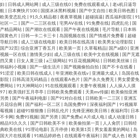
妇
|
日韩成人网站网
|
成人三级在线0
|
免费在线观看成人
|
老s机日逼导
航
|
日本爽快片100
|
国摸冰冰黑料视频
|
国产中文自拍
|
欧美日韩色图
|
欧美变态乱伦
|
91久久精品都
|
夜夜草视频
|
超碰搞逼
|
西瓜福利影院
|
91
社区一二
|
国产一二三区在线
|
宅男AV在线
|
91免费在线
|
四虎乱伦
|
国
产精品网站
|
国产潮吹在线观看
|
国产午夜在线视频
|
毛片导航
|
日本韩
国黄色片
|
日韩一卡二卡三卡
|
岛国视频在线
|
国产情感片免费看
|
超碰
导航日韩
|
成人三级在线电影
|
欧美日韩在线高清
|
欧美男女论理影院
|
国产32页
|
综合亚洲丁香五月
|
欧美第一页
|
久草莓精品
|
国产a级0
|
亚洲
视频一区在线
|
激情美少妇
|
成人三级在线
|
欧美中文在线视频
|
国产无遮
挡又黄
|
日女人黄三级
|
a三级网站
|
91豆花视频网站
|
日韩欧美丝袜
|
日
韩福利小视频
|
国产一级生活片
|
国产视频偷拍自拍
|
国产不卡在线看
|
91涩涩
|
欧美日韩在线成人
|
年亚洲欧美在线v
|
亚洲最大成人
|
岛国在线
影院
|
日韩高清无码精品
|
在线观看A色片
|
国产永久免费无
|
男女爱爱免
费网站
|
91大神网站0
|
91在线视频观看
|
夫妻午夜视频
|
人人操人人摸
97
|
欧美强奸五月亭亭
|
日韩欧美免费观看
|
天美mv传媒
|
欧美偷拍亚洲
另类
|
国产午夜福利电影
|
国产91对白在线
|
日韩欧美一二三区
|
亚洲五
月花综合网
|
国产福利一区二区
|
岛国免费99
|
深夜福利国产
|
91视频草
莓视频
|
超碰91狠狠撸
|
日韩乱伦片
|
先锋亚洲欧美日韩
|
夜福利导
|
日本
不卡网
|
免费91视频
|
国产另类
|
国产免费a
|
A片成人电
|
成人动漫日韩
|
精品93久久久
|
国产日韩欧美不卡
|
欧美偷拍第一页
|
人人肏屄
|
日韩经
典欧美在线
|
91理论电影
|
五月停傍
|
欧美第1页
|
男女羞羞黄的网站
|
岛
国大片在线观看
|
91精品婷婷色
|
在线观看午夜福利
|
国产成人色
|
欧美