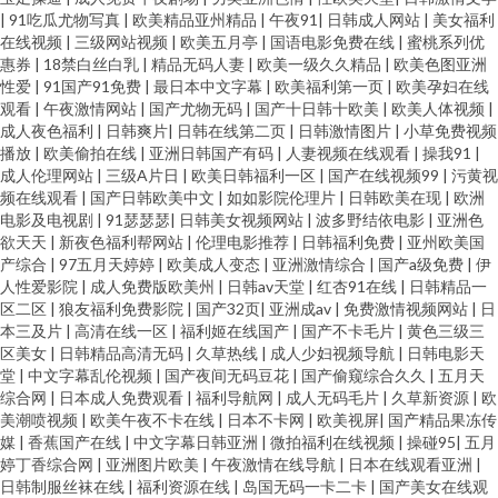
|
91吃瓜尤物写真
|
欧美精品亚州精品
|
午夜91
|
日韩成人网站
|
美女福利
在线视频
|
三级网站视频
|
欧美五月亭
|
国语电影免费在线
|
蜜桃系列优
惠券
|
18禁白丝白乳
|
精品无码人妻
|
欧美一级久久精品
|
欧美色图亚洲
性爱
|
91国产91免费
|
最日本中文字幕
|
欧美福利第一页
|
欧美孕妇在线
观看
|
午夜激情网站
|
国产尤物无码
|
国产十日韩十欧美
|
欧美人体视频
|
成人夜色福利
|
日韩爽片
|
日韩在线第二页
|
日韩激情图片
|
小草免费视频
播放
|
欧美偷拍在线
|
亚洲日韩国产有码
|
人妻视频在线观看
|
操我91
|
成人伦理网站
|
三级A片日
|
欧美日韩福利一区
|
国产在线视频99
|
污黄视
频在线观看
|
国产日韩欧美中文
|
如如影院伦理片
|
日韩欧美在现
|
欧洲
电影及电视剧
|
91瑟瑟瑟
|
日韩美女视频网站
|
波多野结依电影
|
亚洲色
欲天天
|
新夜色福利帮网站
|
伦理电影推荐
|
日韩福利免费
|
亚州欧美国
产综合
|
97五月天婷婷
|
欧美成人变态
|
亚洲激情综合
|
国产a级免费
|
伊
人性爱影院
|
成人免费版欧美州
|
日韩av天堂
|
红杏91在线
|
日韩精品一
区二区
|
狼友福利免费影院
|
国产32页
|
亚洲成av
|
免费激情视频网站
|
日
本三及片
|
高清在线一区
|
福利姬在线国产
|
国产不卡毛片
|
黄色三级三
区美女
|
日韩精品高清无码
|
久草热线
|
成人少妇视频导航
|
日韩电影天
堂
|
中文字幕乱伦视频
|
国产夜间无码豆花
|
国产偷窥综合久久
|
五月天
综合网
|
日本成人免费观看
|
福利导航网
|
成人无码毛片
|
久草新资源
|
欧
美潮喷视频
|
欧美午夜不卡在线
|
日本不卡网
|
欧美视屏
|
国产精品果冻传
媒
|
香蕉国产在线
|
中文字幕日韩亚洲
|
微拍福利在线视频
|
操碰95
|
五月
婷丁香综合网
|
亚洲图片欧美
|
午夜激情在线导航
|
日本在线观看亚洲
|
日韩制服丝袜在线
|
福利资源在线
|
岛国无码一卡二卡
|
国产美女在线观