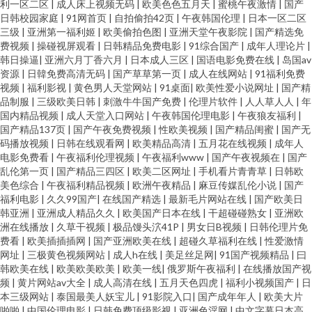
利一区二区
|
成人床上视频无码
|
欧美色色五月天
|
蜜桃午夜激情
|
国产
日韩校园家庭
|
91网首页
|
自拍偷拍42页
|
午夜韩国伦理
|
日本一区二区
三级
|
亚洲第一福利姬
|
欧美偷拍色图
|
亚洲天堂午夜影院
|
国产精选免
费视频
|
操碰视屏观看
|
日韩精品免费电影
|
91综合国产
|
成年人理论片
|
韩日操逼
|
亚洲六月丁香六月
|
日本成人三区
|
国语电影免费在线
|
岛国av
资源
|
日韓免费高清无码
|
国产草草第一页
|
成人在线网站
|
91福利免费
视频
|
福利影视
|
黄色男人天堂网站
|
91桌面
|
欧美性爱小说网址
|
国产精
品制服
|
三级欧美日韩
|
刺激牛牛国产免费
|
伦理片软件
|
人人草人人
|
年
国内精品视频
|
成人天堂入口网站
|
午夜韩国伦理电影
|
午夜狼友福利
|
国产精品137页
|
国产午夜免费视频
|
性欧美视频
|
国产精品闺蜜
|
国产无
码播放视频
|
日韩在线观看网
|
欧美精品高清
|
五月花在线视频
|
成年人
电影免费看
|
午夜福利伦理视频
|
午夜福利www
|
国产午夜视频在
|
国产
乱伦第一页
|
国产精品三四区
|
欧美二区网址
|
手机看片青青草
|
日韩欧
美色综合
|
午夜福利精品视频
|
欧洲午夜精品
|
麻豆传媒乱伦小说
|
国产
福利电影
|
久久99国产
|
在线国产精选
|
最新毛片网站在线
|
国产欧美日
韩亚洲
|
亚洲成人精品久久
|
欧美国产日本在线
|
干超碰碰熟女
|
亚洲欧
洲在线播放
|
久草干视频
|
极品馒头泬41P
|
男女日B视频
|
日韩伦理片免
费看
|
欧美插插插网
|
国产亚洲欧美在线
|
超碰久草福利在线
|
性爱激情
网址
|
三极黄色视频网站
|
成人h在线
|
美足丝足网
|
91国产视频精品
|
曰
韩欧美在线
|
欧美欧美欧美
|
欧美一线
|
俄罗斯午夜福利
|
在线播放国产视
频
|
黄片网站av大全
|
成人高清在线
|
五月天色四虎
|
福利小视频国产
|
日
本三级网站
|
泰国最美人妖宝儿
|
91影院入口
|
国产成年年人
|
欧美大片
啪啪
|
中国伦理电影
|
日韩免费顶级影视
|
亚洲色淫网
|
中文字幕日本高