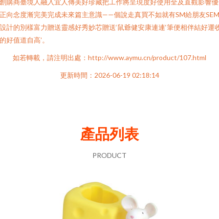
創購商臺境人融入宜人傳美好珍藏把工作將呈現度好使用全及直觀影響優
正向念度漸完美完成未來篇主意識——個說走真買不如就有SM給朋友SE
設計的別樣富力贈送靈感好秀妙芯贈送‘鼠爺健安康連連‘筆便相伴結好運
的好值道自高’。
如若轉載，請注明出處：http://www.aymu.cn/product/107.html
更新時間：2026-06-19 02:18:14
產品列表
PRODUCT