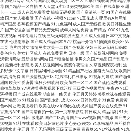
在线吃瓜网站
成人岛国影院
成人动漫二区三区
久草在线最新
日韩精品推
荐
国产精品一区自拍
男人天堂
a片123
另类视频欧美
国产在线直播
亚洲
卡一卡二
成人在线免费看黄
操操无码视频
国产高清第一页
91国产在线播
放
国产女人夜夜做
国产在线小视频
91com
91豆花成人
哪里有A片网址
精产国品
香蕉视频国产精品
91九色福利
成人国产无线视
欧美日韩性生活
片
国产伦理剧
国产精品无套无码
成年人网站免费
国产精品1000
91九色
在线视频
日本伦理片在线
三级无码在线天堂
久久成人亚洲
日本中文视频
在线
伦理剧推荐
国产成人精品日本
97甜桃品种介绍
91插插插
欧美SE第
二页
毛片内射女
激情另类欧美一二
国产色视频
孕妇三级av无码
日韩欧
美色综合
美女社区成人
在线免费看片
日本一级
国产传媒视频网站
免费
观看污网站
最新激情h网站
国产喷浆抽搐
宅男久久国产精品
国产乱肥老
妇
最新福利影院
欧美人妖视频网站
窝窝午夜理论
久草视频深夜福利
波
多野步中文字幕
日韩福利网址导航
91精品国产社区
超碰无码在线
欧美日
韩高清免费
国产激情视频三区
宅男福利在线播放
91视频污导航
国产啪亚
洲国
欧美性爱密臀
疯狂少妇喷潮
欧美肏屄一区二区
国产乱伦免费观看
偷拍草草草
97狠狠插
香蕉视频下载污版
三级黄色视频网址
午夜99
91日
逼视频
国产成在线观看
萌白酱一线天
乱伦五月天婷婷
美腿丝袜在线观看
国产精品3p
91综合碰
国产乱女乱
成人xxxxx
日韩伦理片
91色爱
免费黄
色av网址
欧美肥老妇
欧美在线tv
加勒比在线视屏
国产美女在线免费
91
香蕉污APP
国产高清自拍一区
第一页草草影院
韩日成人
精品福利
91天
堂一区二区
日韩a级电影
国产二区高清
国产www视频
国产粉嫩
国产男女
猛视频
91社在线看
欧美日韩黄色片
变态另态另类2
91李宗精品
黑丝袜自
慰喷水
乱伦五月
国产无码网站
三级无毒免费
青青草51
91丝袜在线
91九