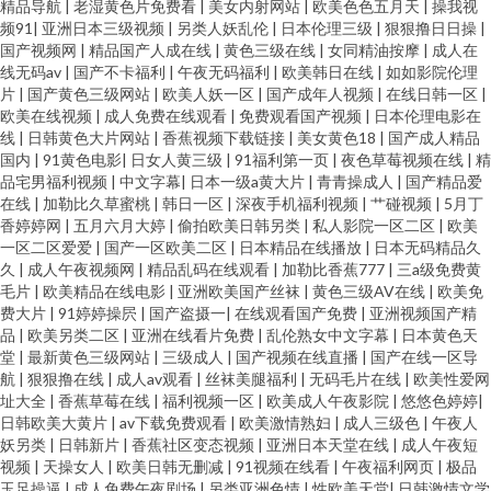
精品导航
|
老湿黄色片免费看
|
美女内射网站
|
欧美色色五月天
|
操我视
频91
|
亚洲日本三级视频
|
另类人妖乱伦
|
日本伦理三级
|
狠狠撸日日操
|
国产视频网
|
精品国产人成在线
|
黄色三级在线
|
女同精油按摩
|
成人在
线无码av
|
国产不卡福利
|
午夜无码福利
|
欧美韩日在线
|
如如影院伦理
片
|
国产黄色三级网站
|
欧美人妖一区
|
国产成年人视频
|
在线日韩一区
|
欧美在线视频
|
成人免费在线观看
|
免费观看国产视频
|
日本伦理电影在
线
|
日韩黄色大片网站
|
香蕉视频下载链接
|
美女黄色18
|
国产成人精品
国内
|
91黄色电影
|
日女人黄三级
|
91福利第一页
|
夜色草莓视频在线
|
精
品宅男福利视频
|
中文字幕
|
日本一级a黄大片
|
青青操成人
|
国产精品爱
在线
|
加勒比久草蜜桃
|
韩日一区
|
深夜手机福利视频
|
艹碰视频
|
5月丁
香婷婷网
|
五月六月大婷
|
偷拍欧美日韩另类
|
私人影院一区二区
|
欧美
一区二区爱爱
|
国产一区欧美二区
|
日本精品在线播放
|
日本无码精品久
久
|
成人午夜视频网
|
精品乱码在线观看
|
加勒比香蕉777
|
三a级免费黄
毛片
|
欧美精品在线电影
|
亚洲欧美国产丝袜
|
黄色三级AV在线
|
欧美免
费大片
|
91婷婷操屄
|
国产盗摄一
|
在线观看国产免费
|
亚洲视频国产精
品
|
欧美另类二区
|
亚洲在线看片免费
|
乱伦熟女中文字幕
|
日本黄色天
堂
|
最新黄色三级网站
|
三级成人
|
国产视频在线直播
|
国产在线一区导
航
|
狠狠撸在线
|
成人av观看
|
丝袜美腿福利
|
无码毛片在线
|
欧美性爱网
址大全
|
香蕉草莓在线
|
福利视频一区
|
欧美成人午夜影院
|
悠悠色婷婷
|
日韩欧美大黄片
|
av下载免费观看
|
欧美激情熟妇
|
成人三级色
|
午夜人
妖另类
|
日韩新片
|
香蕉社区变态视频
|
亚洲日本天堂在线
|
成人午夜短
视频
|
天操女人
|
欧美日韩无删减
|
91视频在线看
|
午夜福利网页
|
极品
玉足操逼
|
成人免费午夜剧场
|
另类亚洲色情
|
性欧美天堂
|
日韩激情文学